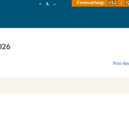
Fernwartung:
v3.2
|
Q
+
A
--
026
Next da