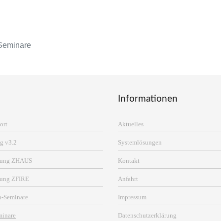
Seminare
Informationen
ort
Aktuelles
g v3.2
Systemlösungen
erung ZHAUS
Kontakt
rung ZFIRE
Anfahrt
n-Seminare
Impressum
minare
Datenschutzerklärung