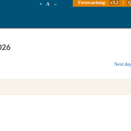
Fernwartung:
v3.2
|
Q
+
A
--
026
Next da