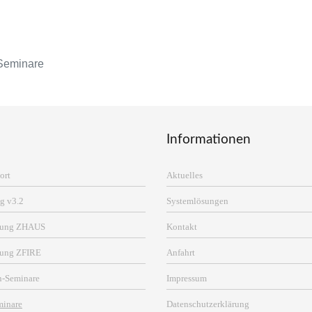
Seminare
Informationen
ort
Aktuelles
g v3.2
Systemlösungen
erung ZHAUS
Kontakt
rung ZFIRE
Anfahrt
n-Seminare
Impressum
minare
Datenschutzerklärung