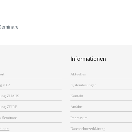
Seminare
Informationen
ort
Aktuelles
g v3.2
Systemlösungen
erung ZHAUS
Kontakt
rung ZFIRE
Anfahrt
n-Seminare
Impressum
minare
Datenschutzerklärung