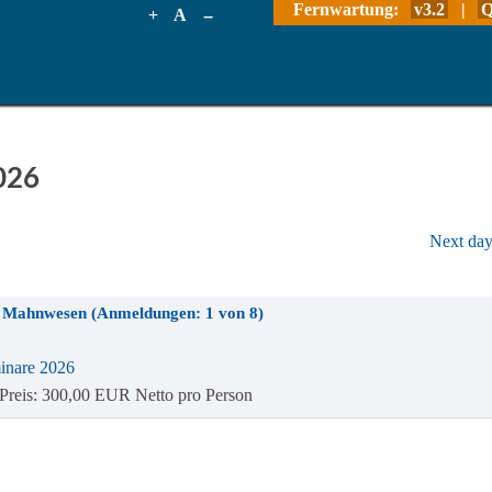
Fernwartung:
v3.2
|
Q
+
A
--
026
Next da
und Mahnwesen (Anmeldungen: 1 von 8)
inare 2026
/ Preis: 300,00 EUR Netto pro Person