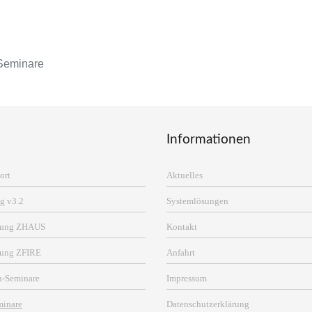
Seminare
Informationen
ort
Aktuelles
g v3.2
Systemlösungen
erung ZHAUS
Kontakt
rung ZFIRE
Anfahrt
n-Seminare
Impressum
minare
Datenschutzerklärung