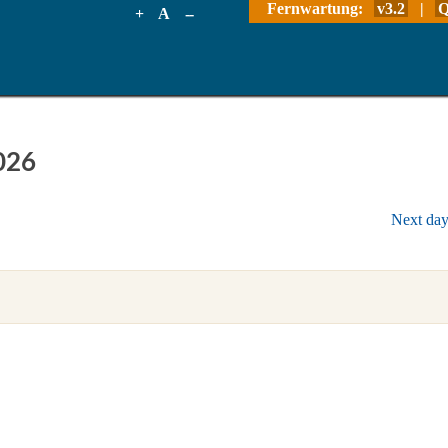
Fernwartung:
v3.2
|
Q
+
A
--
026
Next da