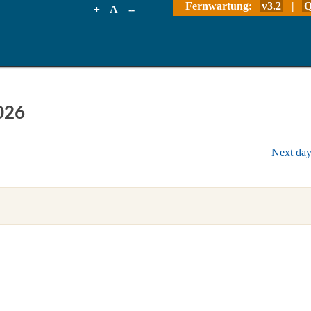
Fernwartung:
v3.2
|
Q
+
A
--
026
Next da