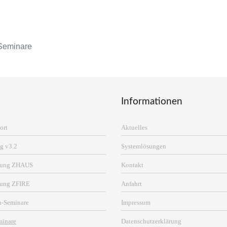
Seminare
Informationen
ort
Aktuelles
g v3.2
Systemlösungen
erung ZHAUS
Kontakt
rung ZFIRE
Anfahrt
n-Seminare
Impressum
minare
Datenschutzerklärung